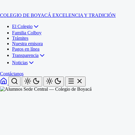
COLEGIO DE BOYACÁ
EXCELENCIA Y TRADICIÓN
El Colegio
Familia Colboy
Trámites
Nuestra emisora
Pagos en línea
Transparencia
Noticias
Contáctanos
Inicio
El Colegio
Familia Colboy
Sede Administrativa
Trámites
Sección Francisco de Paula Santander (Central)
Nuestra emisora
Sección Jose Ignacio de Marquez (Integrada)
Pagos en línea
Sección Santos Acosta (La Cabaña)
Sección Rafael Londoño Barajas