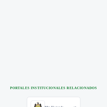
1
Solicitar recibo de pago en Facturación — Carrera 11 No. 18–
24, piso 3.
2
Presentar comprobante de pago en Ventanilla Única —
Carrera 10 No. 18–99 informando nombre completo y el destino
del certificado.
5 días hábiles
Oficina de Nómina
1
Obtener autorización de la coordinadora y apoyo psicológico
de la sección.
2
Presentar paz y salvo de pagaduría y la autorización de la
coordinadora en Secretaría Académica — Carrera 11 No. 18–24,
piso 2.
PORTALES INSTITUCIONALES RELACIONADOS