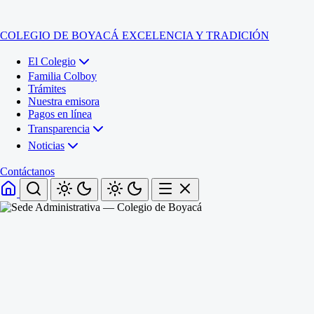
COLEGIO DE BOYACÁ
EXCELENCIA Y TRADICIÓN
El Colegio
Familia Colboy
Trámites
Nuestra emisora
Pagos en línea
Transparencia
Noticias
Contáctanos
Inicio
El Colegio
Familia Colboy
Sede Administrativa
Trámites
Sección Francisco de Paula Santander (Central)
Nuestra emisora
Sección Jose Ignacio de Marquez (Integrada)
Pagos en línea
Sección Santos Acosta (La Cabaña)
Sección Rafael Londoño Barajas