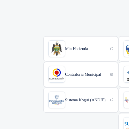
¿Necesitas ayuda?
+57 (8) 742 2210
ventanillaunica@colboy.edu.co
Min Hacienda
Contraloría Municipal
Sistema Kogui (ANDJE)