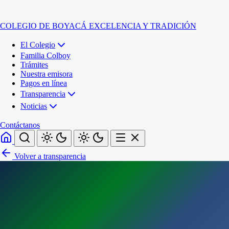
COLEGIO DE BOYACÁ
EXCELENCIA Y TRADICIÓN
El Colegio
Familia Colboy
Trámites
Nuestra emisora
Pagos en línea
Transparencia
Noticias
Contáctanos
Volver a transparencia
Inicio
El Colegio
Familia Colboy
Sede Administrativa
Trámites
Sección Francisco de Paula Santander (Central)
Nuestra emisora
Sección Jose Ignacio de Marquez (Integrada)
Pagos en línea
Sección Santos Acosta (La Cabaña)
Sección Rafael Londoño Barajas