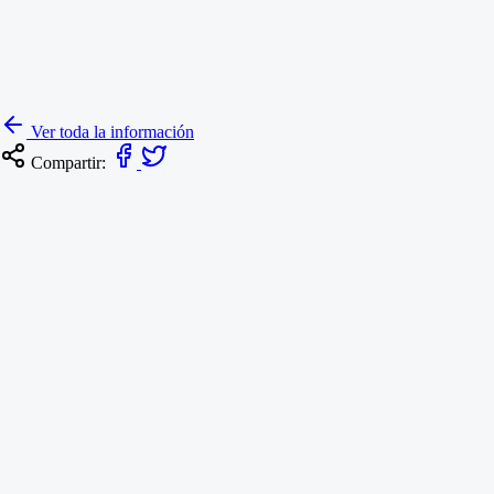
Ver toda la información
Compartir:
Resoluciones
RESOLUCIÓN NO. 237 DEL 3 DE AGOSTO DE 2026
ANIVERSARIO FUNDACIÓN DE TUNJA
4 de agosto de 2026
Informes de Gestión
INFORME DE AUSTERIDAD Y EFICIENCIA DEL GAS
PÚBLICO, PERIODO 01 DE ABRIL A 30 DE JUNIO DE 2