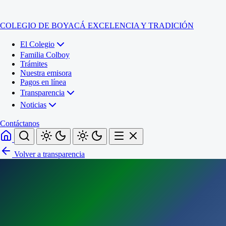
COLEGIO DE BOYACÁ
EXCELENCIA Y TRADICIÓN
El Colegio
Familia Colboy
Trámites
Nuestra emisora
Pagos en línea
Transparencia
Noticias
Contáctanos
Volver a transparencia
Inicio
El Colegio
Familia Colboy
Sede Administrativa
Trámites
Sección Francisco de Paula Santander (Central)
Nuestra emisora
Sección Jose Ignacio de Marquez (Integrada)
Pagos en línea
Sección Santos Acosta (La Cabaña)
Sección Rafael Londoño Barajas