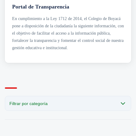
Transparencia
Sección San Agustín
Portal de Transparencia
Mapa de Sedes
Circulares
Noticias
Para Niños y Niñas
Cobro Coactivo
En cumplimiento a la Ley 1712 de 2014, el Colegio de Boyacá
Contáctanos
Contratación
Horarios de Atención a Padres en Sedes
pone a disposición de la ciudadanía la siguiente información, con
Estados Financieros
Noticias
Informes de Gestión
Revista el Puntero
el objetivo de facilitar el acceso a la información pública,
Normatividad
Convocatorias Laborales
fortalecer la transparencia y fomentar el control social de nuestra
· Acuerdos
gestión educativa e institucional.
Planeación e Informes
· Planes Institucionales
· Programas Institucionales
Presupuesto
Rendición de Cuentas
Resoluciones
Filtrar por categoría
CATEGORÍA
Todas las publicaciones