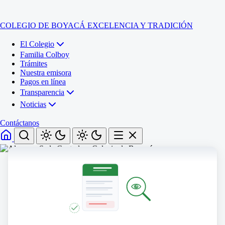
COLEGIO DE BOYACÁ
EXCELENCIA Y TRADICIÓN
El Colegio
Familia Colboy
Trámites
Nuestra emisora
Pagos en línea
Transparencia
Noticias
Contáctanos
Inicio
El Colegio
Familia Colboy
Sede Administrativa
Trámites
Sección Francisco de Paula Santander (Central)
Nuestra emisora
Sección Jose Ignacio de Marquez (Integrada)
Pagos en línea
Sección Santos Acosta (La Cabaña)
Sección Rafael Londoño Barajas