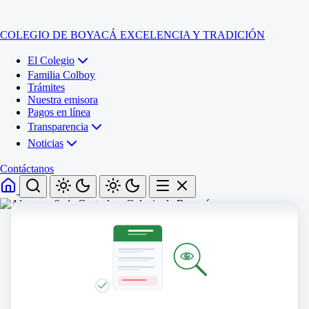
COLEGIO DE BOYACÁ
EXCELENCIA Y TRADICIÓN
El Colegio
Familia Colboy
Trámites
Nuestra emisora
Pagos en línea
Transparencia
Noticias
Contáctanos
Inicio
El Colegio
Familia Colboy
Sede Administrativa
Trámites
Sección Francisco de Paula Santander (Central)
Nuestra emisora
Sección Jose Ignacio de Marquez (Integrada)
Pagos en línea
Sección Santos Acosta (La Cabaña)
Sección Rafael Londoño Barajas