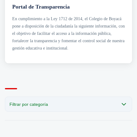
Transparencia
Sección San Agustín
Portal de Transparencia
Mapa de Sedes
Circulares
Noticias
Para Niños y Niñas
Cobro Coactivo
En cumplimiento a la Ley 1712 de 2014, el Colegio de Boyacá
Contáctanos
Contratación
Horarios de Atención a Padres en Sedes
pone a disposición de la ciudadanía la siguiente información, con
Estados Financieros
Noticias
Informes de Gestión
Revista el Puntero
el objetivo de facilitar el acceso a la información pública,
Normatividad
Convocatorias Laborales
fortalecer la transparencia y fomentar el control social de nuestra
· Acuerdos
gestión educativa e institucional.
Planeación e Informes
· Planes Institucionales
· Programas Institucionales
Presupuesto
Rendición de Cuentas
Resoluciones
Filtrar por categoría
CATEGORÍA
Todas las publicaciones