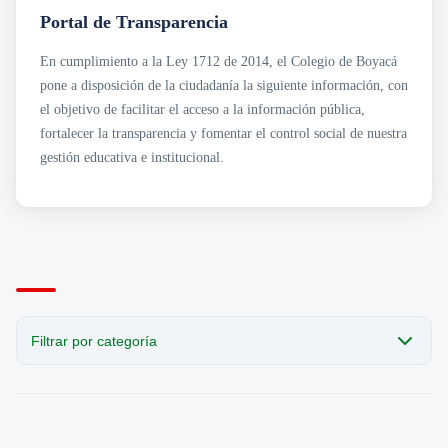
Transparencia
Sección San Agustín
Portal de Transparencia
Mapa de Sedes
Circulares
Noticias
Para Niños y Niñas
Cobro Coactivo
En cumplimiento a la Ley 1712 de 2014, el Colegio de Boyacá
Contáctanos
Contratación
Horarios de Atención a Padres en Sedes
pone a disposición de la ciudadanía la siguiente información, con
Estados Financieros
Noticias
Informes de Gestión
Revista el Puntero
el objetivo de facilitar el acceso a la información pública,
Normatividad
Convocatorias Laborales
fortalecer la transparencia y fomentar el control social de nuestra
· Acuerdos
gestión educativa e institucional.
Planeación e Informes
· Planes Institucionales
· Programas Institucionales
Presupuesto
Rendición de Cuentas
Resoluciones
Filtrar por categoría
CATEGORÍA
Todas las publicaciones