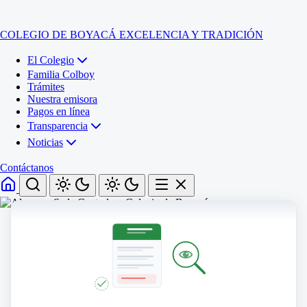
COLEGIO DE BOYACÁ
EXCELENCIA Y TRADICIÓN
El Colegio
Familia Colboy
Trámites
Nuestra emisora
Pagos en línea
Transparencia
Noticias
Contáctanos
Inicio
El Colegio
Familia Colboy
Sede Administrativa
Trámites
Sección Francisco de Paula Santander (Central)
Nuestra emisora
Sección Jose Ignacio de Marquez (Integrada)
Pagos en línea
Sección Santos Acosta (La Cabaña)
Sección Rafael Londoño Barajas