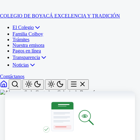
COLEGIO DE BOYACÁ
EXCELENCIA Y TRADICIÓN
El Colegio
Familia Colboy
Trámites
Nuestra emisora
Pagos en línea
Transparencia
Noticias
Contáctanos
Inicio
El Colegio
Familia Colboy
Sede Administrativa
Trámites
Sección Francisco de Paula Santander (Central)
Nuestra emisora
Sección Jose Ignacio de Marquez (Integrada)
Pagos en línea
Sección Santos Acosta (La Cabaña)
Sección Rafael Londoño Barajas