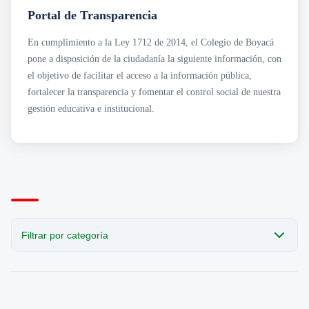
Transparencia
Sección San Agustín
Portal de Transparencia
Mapa de Sedes
Circulares
Noticias
Para Niños y Niñas
Cobro Coactivo
En cumplimiento a la Ley 1712 de 2014, el Colegio de Boyacá
Contáctanos
Contratación
Horarios de Atención a Padres en Sedes
pone a disposición de la ciudadanía la siguiente información, con
Estados Financieros
Noticias
Informes de Gestión
Revista el Puntero
el objetivo de facilitar el acceso a la información pública,
Normatividad
Convocatorias Laborales
fortalecer la transparencia y fomentar el control social de nuestra
· Acuerdos
gestión educativa e institucional.
Planeación e Informes
· Planes Institucionales
· Programas Institucionales
Presupuesto
Rendición de Cuentas
Resoluciones
Filtrar por categoría
CATEGORÍA
Todas las publicaciones