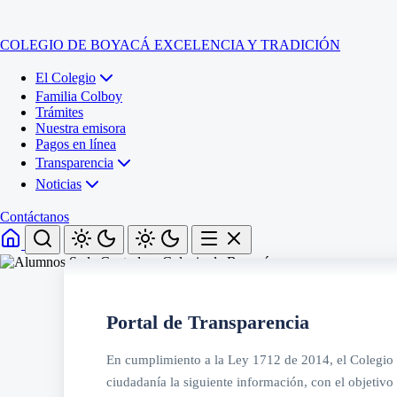
COLEGIO DE BOYACÁ
EXCELENCIA Y TRADICIÓN
El Colegio
Familia Colboy
Trámites
Nuestra emisora
Pagos en línea
Transparencia
Noticias
Contáctanos
Inicio
El Colegio
Portal de Transparencia
Familia Colboy
Sede Administrativa
Trámites
Sección Francisco de Paula Santander (Central)
En cumplimiento a la Ley 1712 de 2014, el Colegio 
Nuestra emisora
Sección Jose Ignacio de Marquez (Integrada)
Pagos en línea
Sección Santos Acosta (La Cabaña)
ciudadanía la siguiente información, con el objetivo 
Sección Rafael Londoño Barajas