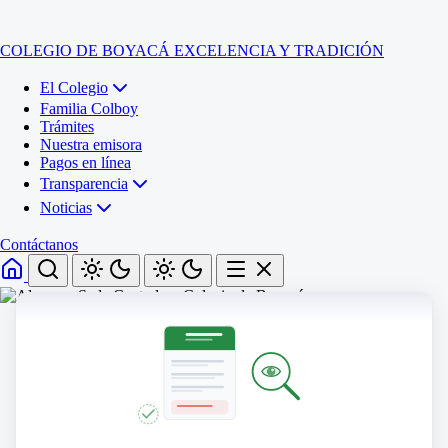
COLEGIO DE BOYACÁ
EXCELENCIA Y TRADICIÓN
El Colegio
Familia Colboy
Trámites
Nuestra emisora
Pagos en línea
Transparencia
Noticias
Contáctanos
Inicio
El Colegio
Familia Colboy
Sede Administrativa
Trámites
Sección Francisco de Paula Santander (Central)
Nuestra emisora
Sección Jose Ignacio de Marquez (Integrada)
Pagos en línea
Sección Santos Acosta (La Cabaña)
Sección Rafael Londoño Barajas