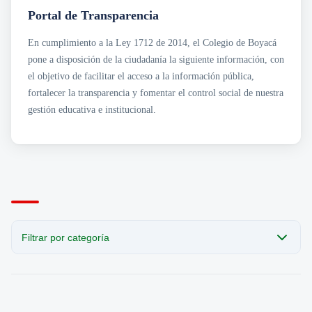
Transparencia
Sección San Agustín
Portal de Transparencia
Mapa de Sedes
Circulares
Noticias
Para Niños y Niñas
Cobro Coactivo
En cumplimiento a la Ley 1712 de 2014, el Colegio de Boyacá
Contáctanos
Contratación
Horarios de Atención a Padres en Sedes
pone a disposición de la ciudadanía la siguiente información, con
Estados Financieros
Noticias
Informes de Gestión
Revista el Puntero
el objetivo de facilitar el acceso a la información pública,
Normatividad
Convocatorias Laborales
fortalecer la transparencia y fomentar el control social de nuestra
· Acuerdos
gestión educativa e institucional.
Planeación e Informes
· Planes Institucionales
· Programas Institucionales
Presupuesto
Rendición de Cuentas
Resoluciones
Filtrar por categoría
CATEGORÍA
Todas las publicaciones