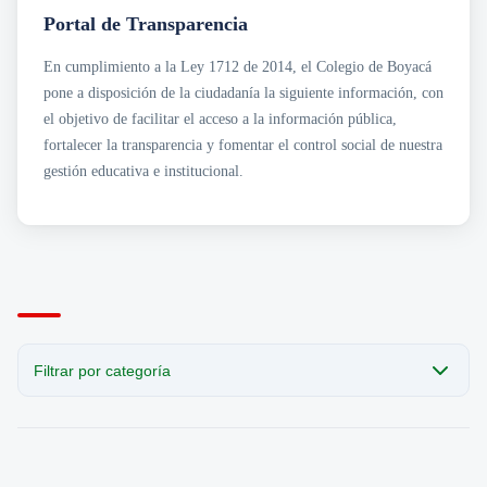
Transparencia
Sección San Agustín
Portal de Transparencia
Mapa de Sedes
Circulares
Noticias
Para Niños y Niñas
Cobro Coactivo
En cumplimiento a la Ley 1712 de 2014, el Colegio de Boyacá
Contáctanos
Contratación
Horarios de Atención a Padres en Sedes
pone a disposición de la ciudadanía la siguiente información, con
Estados Financieros
Noticias
Informes de Gestión
Revista el Puntero
el objetivo de facilitar el acceso a la información pública,
Normatividad
Convocatorias Laborales
fortalecer la transparencia y fomentar el control social de nuestra
· Acuerdos
gestión educativa e institucional.
Planeación e Informes
· Planes Institucionales
· Programas Institucionales
Presupuesto
Rendición de Cuentas
Resoluciones
Filtrar por categoría
CATEGORÍA
Todas las publicaciones