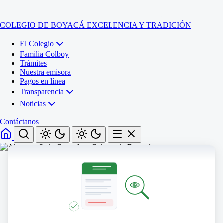
COLEGIO DE BOYACÁ
EXCELENCIA Y TRADICIÓN
El Colegio
Familia Colboy
Trámites
Nuestra emisora
Pagos en línea
Transparencia
Noticias
Contáctanos
Inicio
El Colegio
Familia Colboy
Sede Administrativa
Trámites
Sección Francisco de Paula Santander (Central)
Nuestra emisora
Sección Jose Ignacio de Marquez (Integrada)
Pagos en línea
Sección Santos Acosta (La Cabaña)
Sección Rafael Londoño Barajas