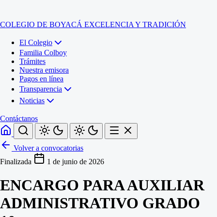
COLEGIO DE BOYACÁ
EXCELENCIA Y TRADICIÓN
El Colegio
Familia Colboy
Trámites
Nuestra emisora
Pagos en línea
Transparencia
Noticias
Contáctanos
Volver a convocatorias
Inicio
Finalizada
1 de junio de 2026
El Colegio
ENCARGO PARA AUXILIAR
Familia Colboy
Sede Administrativa
Trámites
Sección Francisco de Paula Santander (Central)
ADMINISTRATIVO GRADO
Nuestra emisora
Sección Jose Ignacio de Marquez (Integrada)
Pagos en línea
Sección Santos Acosta (La Cabaña)
Sección Rafael Londoño Barajas