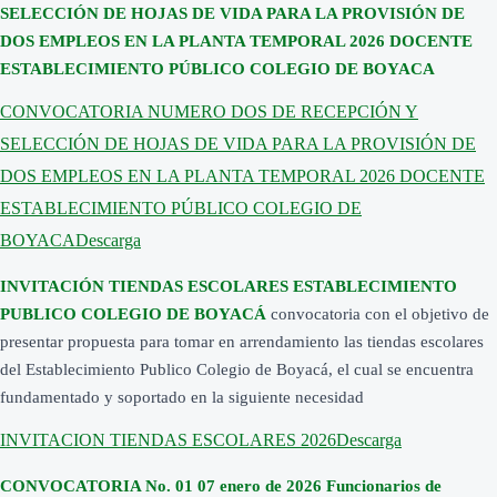
Transparencia
SELECCIÓN DE HOJAS DE VIDA PARA LA PROVISIÓN DE
Sección San Agustín
Mapa de Sedes
Circulares
DOS EMPLEOS EN LA PLANTA TEMPORAL 2026 DOCENTE
Noticias
Para Niños y Niñas
Cobro Coactivo
ESTABLECIMIENTO PÚBLICO COLEGIO DE BOYACA
Contáctanos
Contratación
Horarios de Atención a Padres en Sedes
Estados Financieros
Noticias
CONVOCATORIA NUMERO DOS DE RECEPCIÓN Y
Informes de Gestión
Revista el Puntero
Normatividad
Convocatorias Laborales
SELECCIÓN DE HOJAS DE VIDA PARA LA PROVISIÓN DE
· Acuerdos
DOS EMPLEOS EN LA PLANTA TEMPORAL 2026 DOCENTE
Planeación e Informes
· Planes Institucionales
ESTABLECIMIENTO PÚBLICO COLEGIO DE
· Programas Institucionales
Presupuesto
BOYACA
Descarga
Rendición de Cuentas
Resoluciones
INVITACIÓN TIENDAS ESCOLARES ESTABLECIMIENTO
PUBLICO COLEGIO DE BOYACÁ
convocatoria con el objetivo de
presentar propuesta para tomar en arrendamiento las tiendas escolares
del Establecimiento Publico Colegio de Boyacá, el cual se encuentra
fundamentado y soportado en la siguiente necesidad
INVITACION TIENDAS ESCOLARES 2026
Descarga
CONVOCATORIA No. 01 07 enero de 2026 Funcionarios de