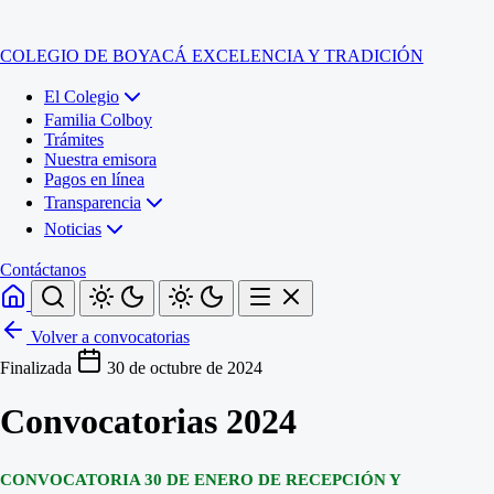
COLEGIO DE BOYACÁ
EXCELENCIA Y TRADICIÓN
El Colegio
Familia Colboy
Trámites
Nuestra emisora
Pagos en línea
Transparencia
Noticias
Contáctanos
Volver a convocatorias
Inicio
Finalizada
30 de octubre de 2024
El Colegio
Convocatorias 2024
Familia Colboy
Sede Administrativa
Trámites
Sección Francisco de Paula Santander (Central)
Nuestra emisora
Sección Jose Ignacio de Marquez (Integrada)
Pagos en línea
Sección Santos Acosta (La Cabaña)
CONVOCATORIA 30 DE ENERO DE RECEPCIÓN Y
Sección Rafael Londoño Barajas