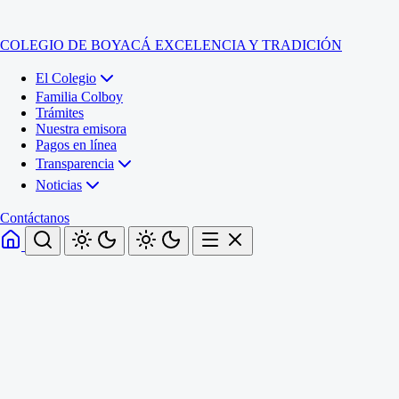
COLEGIO DE BOYACÁ
EXCELENCIA Y TRADICIÓN
El Colegio
Familia Colboy
Trámites
Nuestra emisora
Pagos en línea
Transparencia
Noticias
Contáctanos
Inicio
El Colegio
Familia Colboy
Sede Administrativa
Trámites
Sección Francisco de Paula Santander (Central)
Nuestra emisora
Sección Jose Ignacio de Marquez (Integrada)
Pagos en línea
Sección Santos Acosta (La Cabaña)
Sección Rafael Londoño Barajas