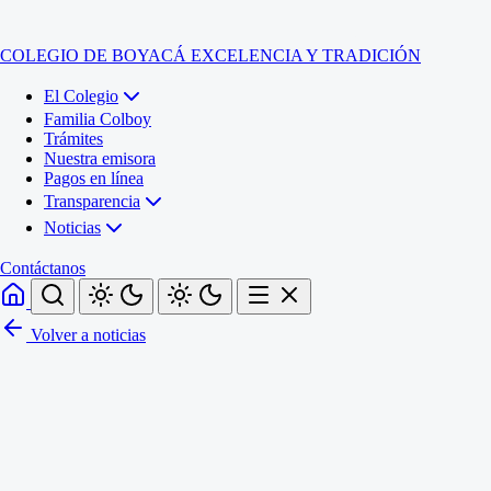
COLEGIO DE BOYACÁ
EXCELENCIA Y TRADICIÓN
El Colegio
Familia Colboy
Trámites
Nuestra emisora
Pagos en línea
Transparencia
Noticias
Contáctanos
Volver a noticias
Inicio
El Colegio
Familia Colboy
Sede Administrativa
Trámites
Sección Francisco de Paula Santander (Central)
Nuestra emisora
Sección Jose Ignacio de Marquez (Integrada)
Pagos en línea
Sección Santos Acosta (La Cabaña)
Sección Rafael Londoño Barajas