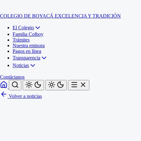
COLEGIO DE BOYACÁ
EXCELENCIA Y TRADICIÓN
El Colegio
Familia Colboy
Trámites
Nuestra emisora
Pagos en línea
Transparencia
Noticias
Contáctanos
Volver a noticias
Inicio
El Colegio
Familia Colboy
Sede Administrativa
Trámites
Sección Francisco de Paula Santander (Central)
Nuestra emisora
Sección Jose Ignacio de Marquez (Integrada)
Pagos en línea
Sección Santos Acosta (La Cabaña)
Sección Rafael Londoño Barajas