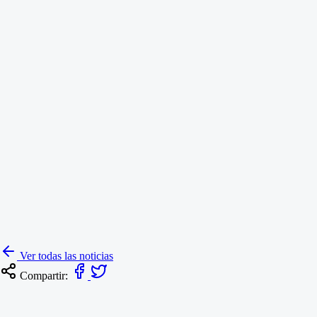
Padres Directivos y Docentes:
Administrativos y Profesionales de Apoyo:
Padres de Familia:
Ver todas las noticias
Compartir: