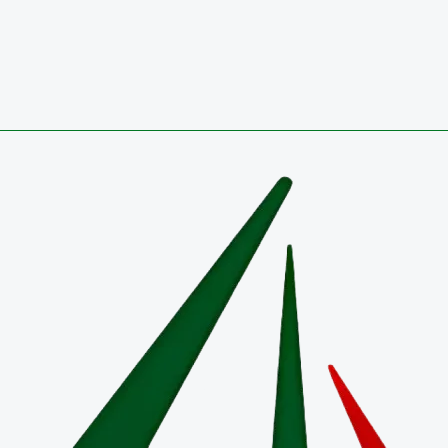
El Colegio de Boyacá conquista, por tercer año consecutivo, el 
nacional de balonmano
3 de agosto de 2026