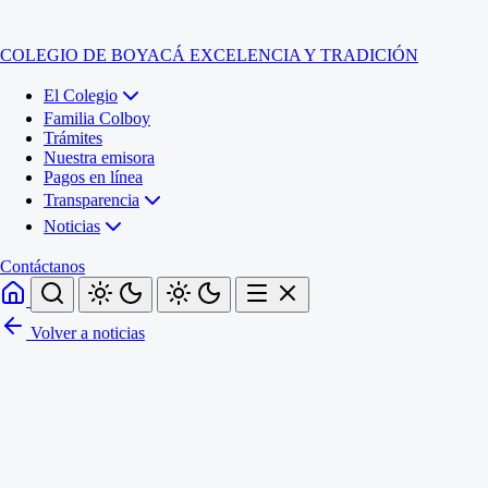
COLEGIO DE BOYACÁ
EXCELENCIA Y TRADICIÓN
El Colegio
Familia Colboy
Trámites
Nuestra emisora
Pagos en línea
Transparencia
Noticias
Contáctanos
Volver a noticias
Inicio
El Colegio
Familia Colboy
Sede Administrativa
Trámites
Sección Francisco de Paula Santander (Central)
Nuestra emisora
Sección Jose Ignacio de Marquez (Integrada)
Pagos en línea
Sección Santos Acosta (La Cabaña)
Sección Rafael Londoño Barajas