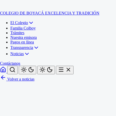
COLEGIO DE BOYACÁ
EXCELENCIA Y TRADICIÓN
El Colegio
Familia Colboy
Trámites
Nuestra emisora
Pagos en línea
Transparencia
Noticias
Contáctanos
Volver a noticias
Inicio
El Colegio
Familia Colboy
Sede Administrativa
Trámites
Sección Francisco de Paula Santander (Central)
Nuestra emisora
Sección Jose Ignacio de Marquez (Integrada)
Pagos en línea
Sección Santos Acosta (La Cabaña)
Sección Rafael Londoño Barajas