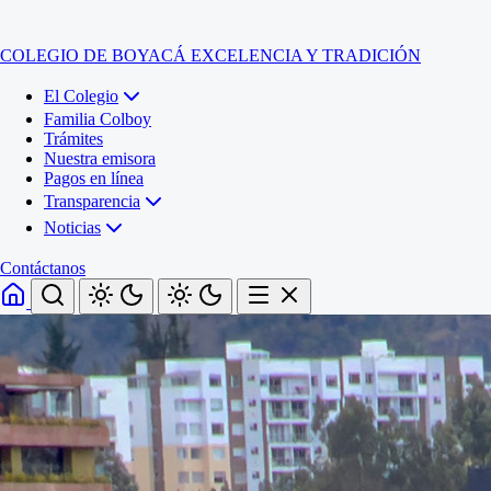
COLEGIO DE BOYACÁ
EXCELENCIA Y TRADICIÓN
El Colegio
Familia Colboy
Trámites
Nuestra emisora
Pagos en línea
Transparencia
Noticias
Contáctanos
Inicio
El Colegio
Familia Colboy
Sede Administrativa
Trámites
Sección Francisco de Paula Santander (Central)
Nuestra emisora
Sección Jose Ignacio de Marquez (Integrada)
Pagos en línea
Sección Santos Acosta (La Cabaña)
Sección Rafael Londoño Barajas