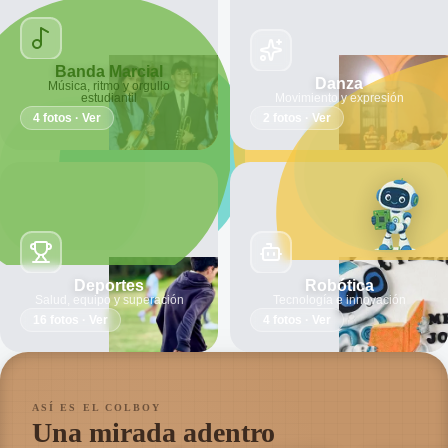
Banda Marcial
Danza
Música, ritmo y orgullo
estudiantil
Movimiento y expresión
4 fotos · Ver
2 fotos · Ver
Deportes
Robótica
Salud, equipo y superación
Tecnología e innovación
16 fotos · Ver
4 fotos · Ver
ASÍ ES EL COLBOY
Una mirada adentro