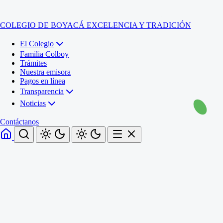
COLEGIO DE BOYACÁ
EXCELENCIA Y TRADICIÓN
El Colegio
Familia Colboy
Trámites
Nuestra emisora
Pagos en línea
Transparencia
Noticias
Contáctanos
Inicio
El Colegio
Familia Colboy
Sede Administrativa
Trámites
Sección Francisco de Paula Santander (Central)
Nuestra emisora
Sección Jose Ignacio de Marquez (Integrada)
Pagos en línea
Sección Santos Acosta (La Cabaña)
Sección Rafael Londoño Barajas