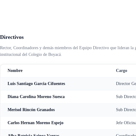
Transparencia
Sección San Agustín
Mapa de Sedes
Circulares
Noticias
Para Niños y Niñas
Cobro Coactivo
Contáctanos
Contratación
Horarios de Atención a Padres en Sedes
Estados Financieros
Noticias
Informes de Gestión
Revista el Puntero
Directivos
Normatividad
Convocatorias Laborales
· Acuerdos
Rector, Coordinadores y demás miembros del Equipo Directivo que lideran la 
Planeación e Informes
· Planes Institucionales
institucional del Colegio de Boyacá.
· Programas Institucionales
Presupuesto
Nombre
Cargo
Rendición de Cuentas
Resoluciones
Luis Santiago Garcia Cifuentes
Director Ge
Diana Carolina Moreno Suesca
Sub Directo
Merisol Rincón Granados
Sub Direct
Carlos Hernan Moreno Espejo
Jefe Oficin
Alba Patricia Sainea Vargas
Coordinado