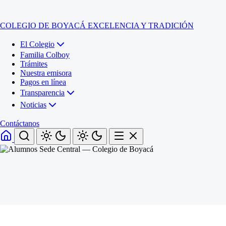
COLEGIO DE BOYACÁ
EXCELENCIA Y TRADICIÓN
El Colegio
Familia Colboy
Trámites
Nuestra emisora
Pagos en línea
Transparencia
Noticias
Contáctanos
Inicio
El Colegio
Familia Colboy
Sede Administrativa
Trámites
Sección Francisco de Paula Santander (Central)
Nuestra emisora
Sección Jose Ignacio de Marquez (Integrada)
Pagos en línea
Sección Santos Acosta (La Cabaña)
Sección Rafael Londoño Barajas