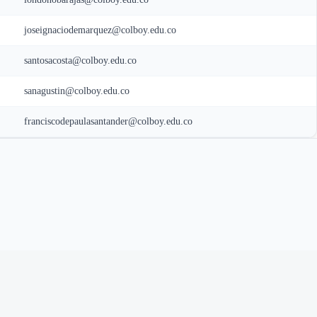
joseignaciodemarquez@colboy.edu.co
santosacosta@colboy.edu.co
sanagustin@colboy.edu.co
franciscodepaulasantander@colboy.edu.co
1
/
10