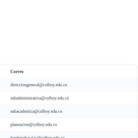
Correo
direcciongeneral@colboy.edu.co
subadministrativa@colboy.edu.co
subacademica@colboy.edu.co
planeacion@colboy.edu.co
londonobarajas@colboy.edu.co