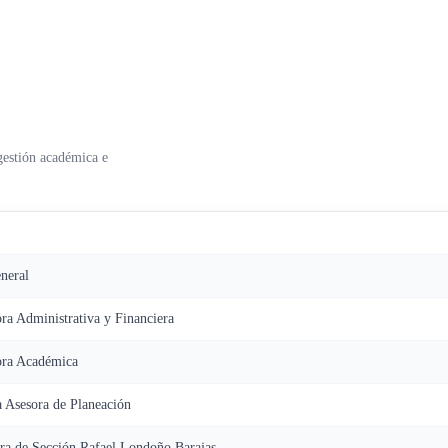
gestión académica e
neral
ra Administrativa y Financiera
ora Académica
a Asesora de Planeación
ra de Sección Rafael Londoño Barajas