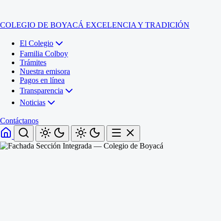
COLEGIO DE BOYACÁ
EXCELENCIA Y TRADICIÓN
El Colegio
Familia Colboy
Trámites
Nuestra emisora
Pagos en línea
Transparencia
Noticias
Contáctanos
Inicio
El Colegio
Familia Colboy
Sede Administrativa
Trámites
Sección Francisco de Paula Santander (Central)
Nuestra emisora
Sección Jose Ignacio de Marquez (Integrada)
Pagos en línea
Sección Santos Acosta (La Cabaña)
Sección Rafael Londoño Barajas