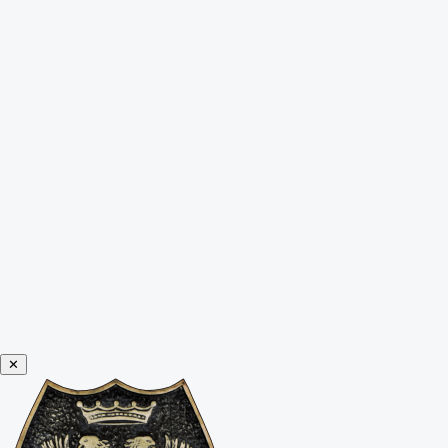
Leer himno
✕