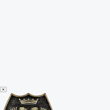
Leer himno
✕