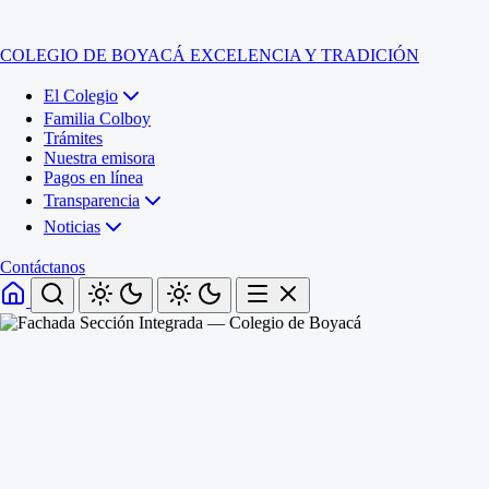
COLEGIO DE BOYACÁ
EXCELENCIA Y TRADICIÓN
El Colegio
Familia Colboy
Trámites
Nuestra emisora
Pagos en línea
Transparencia
Noticias
Contáctanos
Inicio
El Colegio
Familia Colboy
Sede Administrativa
Trámites
Sección Francisco de Paula Santander (Central)
Nuestra emisora
Sección Jose Ignacio de Marquez (Integrada)
Pagos en línea
Sección Santos Acosta (La Cabaña)
Sección Rafael Londoño Barajas