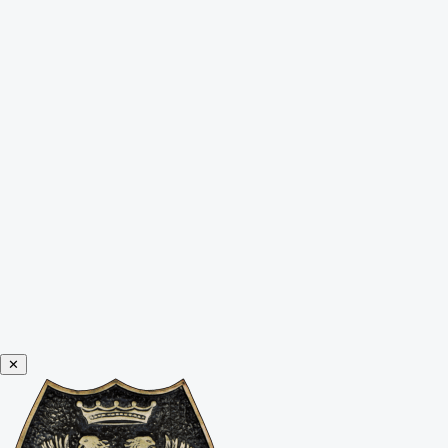
Leer himno
✕