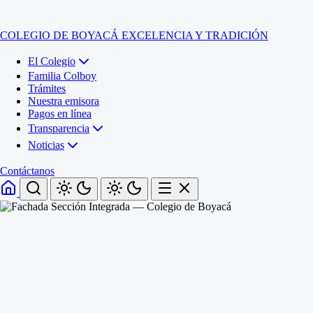
COLEGIO DE BOYACÁ
EXCELENCIA Y TRADICIÓN
El Colegio
Familia Colboy
Trámites
Nuestra emisora
Pagos en línea
Transparencia
Noticias
Contáctanos
Inicio
El Colegio
Familia Colboy
Sede Administrativa
Trámites
Sección Francisco de Paula Santander (Central)
Nuestra emisora
Sección Jose Ignacio de Marquez (Integrada)
Pagos en línea
Sección Santos Acosta (La Cabaña)
Sección Rafael Londoño Barajas