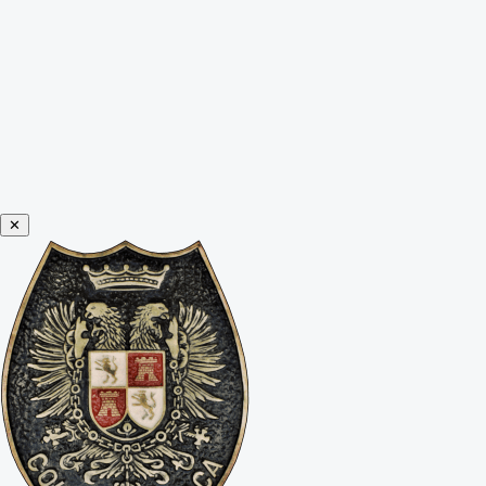
Leer himno
✕