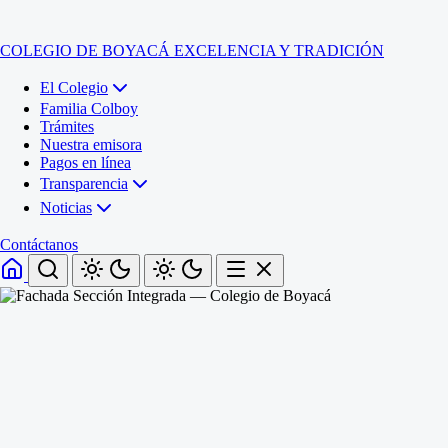
COLEGIO DE BOYACÁ
EXCELENCIA Y TRADICIÓN
El Colegio
Familia Colboy
Trámites
Nuestra emisora
Pagos en línea
Transparencia
Noticias
Contáctanos
Inicio
El Colegio
Familia Colboy
Sede Administrativa
Trámites
Sección Francisco de Paula Santander (Central)
Nuestra emisora
Sección Jose Ignacio de Marquez (Integrada)
Pagos en línea
Sección Santos Acosta (La Cabaña)
Sección Rafael Londoño Barajas