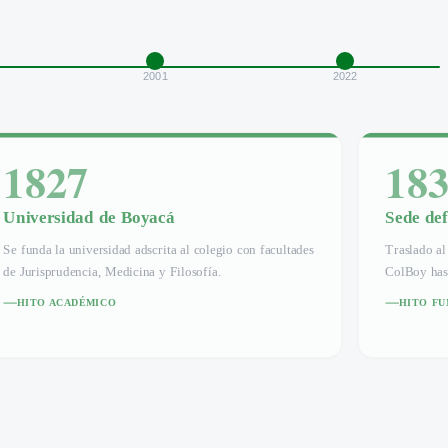
2001
2022
1827
18
Universidad de Boyacá
Sede def
Se funda la universidad adscrita al colegio con facultades
Traslado al
de Jurisprudencia, Medicina y Filosofía.
ColBoy hast
HITO ACADÉMICO
HITO FU