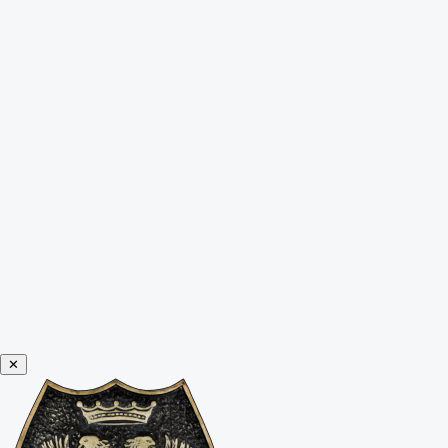
Leer himno
✕