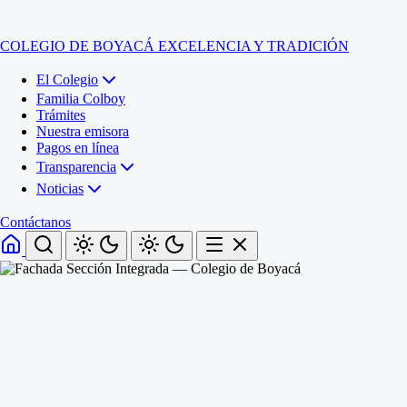
COLEGIO DE BOYACÁ
EXCELENCIA Y TRADICIÓN
El Colegio
Familia Colboy
Trámites
Nuestra emisora
Pagos en línea
Transparencia
Noticias
Contáctanos
Inicio
El Colegio
Familia Colboy
Sede Administrativa
Trámites
Sección Francisco de Paula Santander (Central)
Nuestra emisora
Sección Jose Ignacio de Marquez (Integrada)
Pagos en línea
Sección Santos Acosta (La Cabaña)
Sección Rafael Londoño Barajas